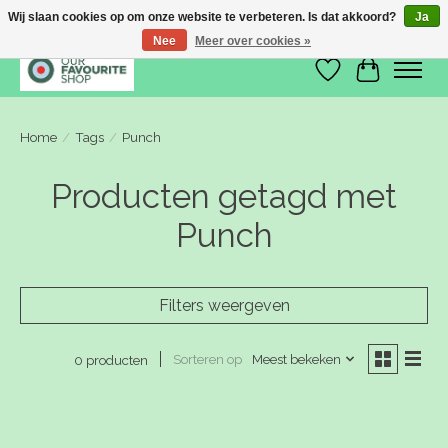
Wij slaan cookies op om onze website te verbeteren. Is dat akkoord?
Ja
Nee
Meer over cookies »
Verlanglijst
Winkelwa
Home
/
Tags
/
Punch
Producten getagd met
Punch
Filters weergeven
Sorteren op
Meest bekeken
0 producten