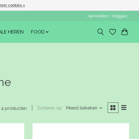
over cookies »
Aanmelden / Inloggen
ALE HEREN
FOOD
ne
Sorteren op
Meest bekeken
4 producten