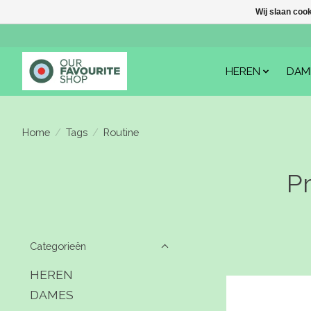
Wij slaan coo
HEREN
DAM
Home
/
Tags
/
Routine
P
Categorieën
HEREN
DAMES