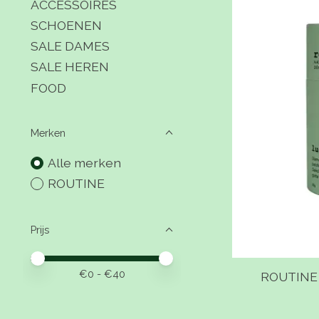
ACCESSOIRES
SCHOENEN
SALE DAMES
SALE HEREN
FOOD
Merken
Alle merken
ROUTINE
Prijs
Minimale prijswaarde
Price maximum value
€
0
- €
40
ROUTINE 