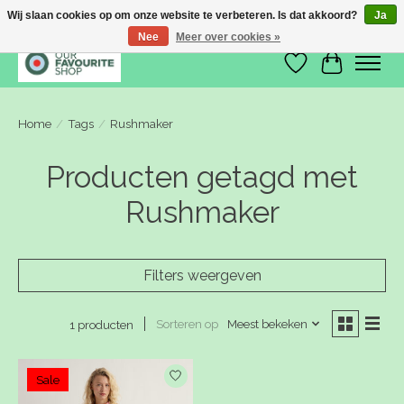
Wij slaan cookies op om onze website te verbeteren. Is dat akkoord?
Ja
Nee
Meer over cookies »
Verlanglijst
Winkelwa
Home
/
Tags
/
Rushmaker
Producten getagd met
Rushmaker
Filters weergeven
Sorteren op
Meest bekeken
1 producten
Sale