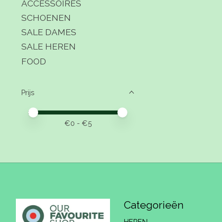
ACCESSOIRES
SCHOENEN
SALE DAMES
SALE HEREN
FOOD
Prijs
Minimale prijswaarde
Price maximum value
€
0
- €
5
Categorieën
HEREN