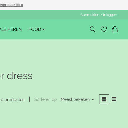
over cookies »
Aanmelden / Inloggen
ALE HEREN
FOOD
r dress
Sorteren op
Meest bekeken
0 producten