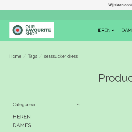
Wij slaan coo
HEREN
DAM
Home
/
Tags
/
seassucker dress
Produc
Categorieën
HEREN
DAMES