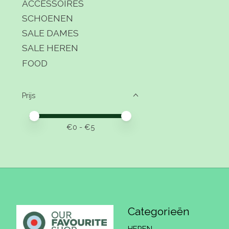
ACCESSOIRES
SCHOENEN
SALE DAMES
SALE HEREN
FOOD
Prijs
Minimale prijswaarde
Price maximum value
€
0
- €
5
Categorieën
HEREN