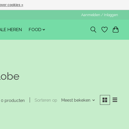
over cookies »
Aanmelden / Inloggen
ALE HEREN
FOOD
lobe
Sorteren op
Meest bekeken
0 producten