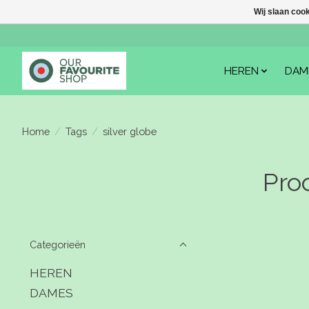
Wij slaan coo
HEREN
DAM
Home
/
Tags
/
silver globe
Pro
Categorieën
HEREN
DAMES