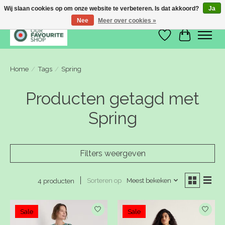
Wij slaan cookies op om onze website te verbeteren. Is dat akkoord?
Ja
Nee
Meer over cookies »
Verlanglijst
Winkelwa
Home
/
Tags
/
Spring
Producten getagd met
Spring
Filters weergeven
Sorteren op
Meest bekeken
4 producten
Sale
Sale