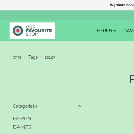
Wij slaan coo
HEREN
DAM
Home
/
Tags
/
ss123
Categorieën
HEREN
DAMES