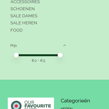
ACCESSOIRES
SCHOENEN
SALE DAMES
SALE HEREN
FOOD
Prijs
Minimale prijswaarde
Price maximum value
€
0
- €
5
Categorieën
HEREN