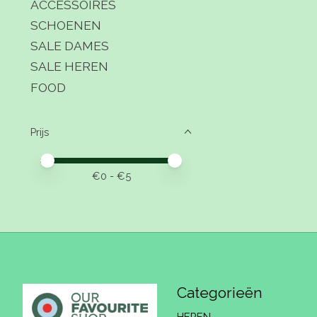
ACCESSOIRES
SCHOENEN
SALE DAMES
SALE HEREN
FOOD
Prijs
Minimale prijswaarde
Price maximum value
€
0
- €
5
Categorieën
HEREN