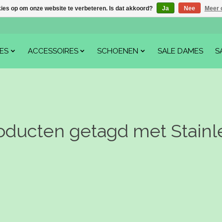
kies op om onze website te verbeteren. Is dat akkoord?
Ja
Nee
Meer 
ES
ACCESSOIRES
SCHOENEN
SALE DAMES
S
oducten getagd met Stainl