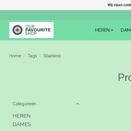
Wij slaan coo
HEREN
DAM
Home
/
Tags
/
Stainless
Pr
Categorieën
HEREN
DAMES