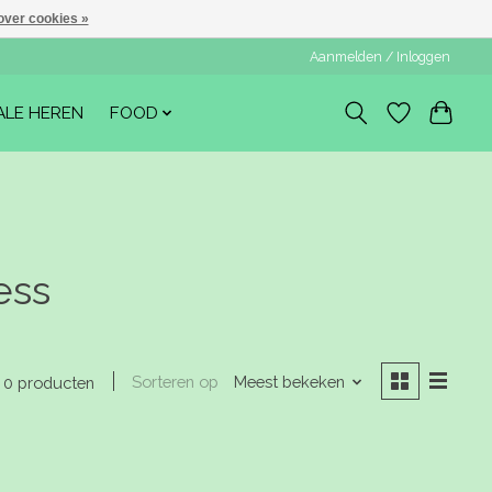
over cookies »
Aanmelden / Inloggen
ALE HEREN
FOOD
ess
Sorteren op
Meest bekeken
0 producten