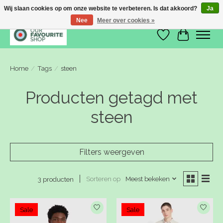
Wij slaan cookies op om onze website te verbeteren. Is dat akkoord?
Ja
Nee
Meer over cookies »
Verlanglijst
Winkelwa
Home
/
Tags
/
steen
Producten getagd met
steen
Filters weergeven
Sorteren op
Meest bekeken
3 producten
Sale
Sale