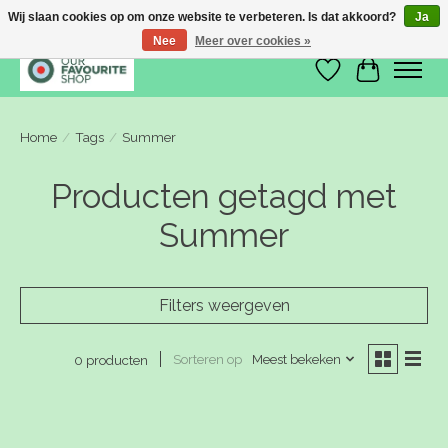
Wij slaan cookies op om onze website te verbeteren. Is dat akkoord?
Ja
Nee
Meer over cookies »
Verlanglijst
Winkelwa
Home
/
Tags
/
Summer
Producten getagd met
Summer
Filters weergeven
Sorteren op
Meest bekeken
0 producten