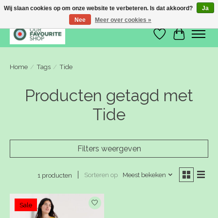
Wij slaan cookies op om onze website te verbeteren. Is dat akkoord?
Ja
Nee
Meer over cookies »
Verlanglijst
Winkelwa
Home
/
Tags
/
Tide
Producten getagd met
Tide
Filters weergeven
Sorteren op
Meest bekeken
1 producten
Sale