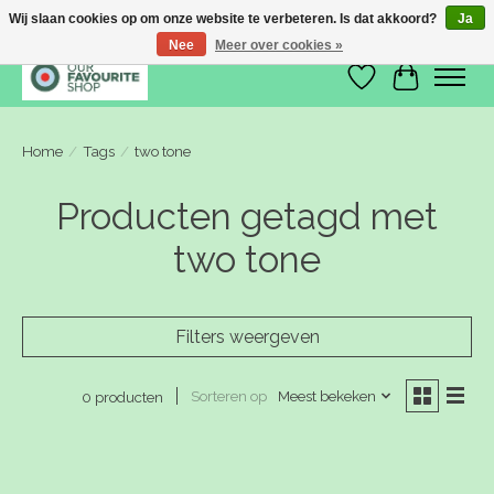
Wij slaan cookies op om onze website te verbeteren. Is dat akkoord?
Ja
Nee
Meer over cookies »
Verlanglijst
Winkelwa
Home
/
Tags
/
two tone
Producten getagd met
two tone
Filters weergeven
Sorteren op
Meest bekeken
0 producten