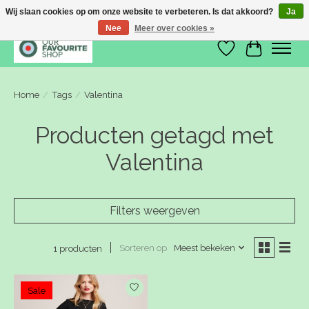
Wij slaan cookies op om onze website te verbeteren. Is dat akkoord?
Ja
Nee
Meer over cookies »
Verlanglijst
Winkelwa
Home
/
Tags
/
Valentina
Producten getagd met
Valentina
Filters weergeven
Sorteren op
Meest bekeken
1 producten
Sale