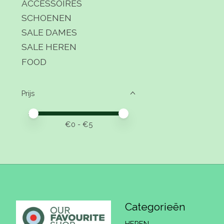
ACCESSOIRES
SCHOENEN
SALE DAMES
SALE HEREN
FOOD
Prijs
Minimale prijswaarde
Price maximum value
€
0
- €
5
Categorieën
HEREN