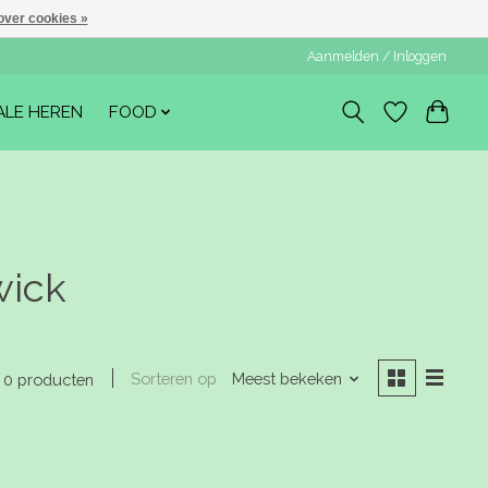
over cookies »
Aanmelden / Inloggen
ALE HEREN
FOOD
wick
Sorteren op
Meest bekeken
0 producten