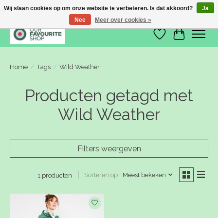
Wij slaan cookies op om onze website te verbeteren. Is dat akkoord?
Ja
Nee
Meer over cookies »
Verlanglijst
Winkelwa
Home
/
Tags
/
Wild Weather
Producten getagd met
Wild Weather
Filters weergeven
Sorteren op
Meest bekeken
1 producten