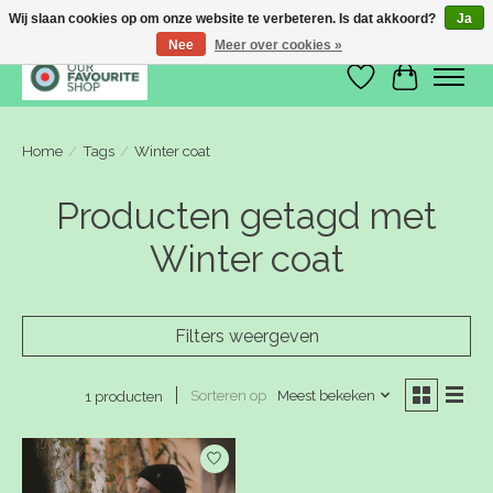
Wij slaan cookies op om onze website te verbeteren. Is dat akkoord?
Ja
Nee
Meer over cookies »
Verlanglijst
Winkelwa
Home
/
Tags
/
Winter coat
Producten getagd met
Winter coat
Filters weergeven
Sorteren op
Meest bekeken
1 producten