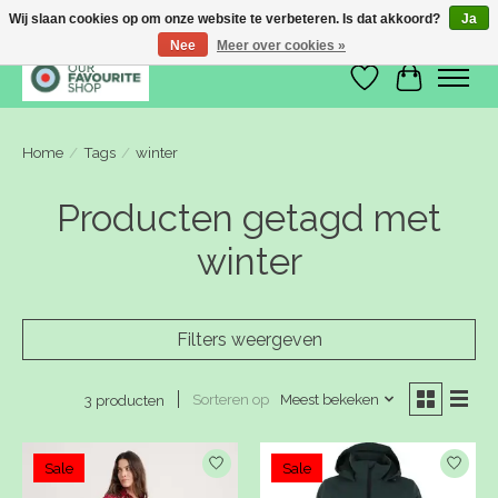
Wij slaan cookies op om onze website te verbeteren. Is dat akkoord?
Ja
Nee
Meer over cookies »
Verlanglijst
Winkelwa
Home
/
Tags
/
winter
Producten getagd met
winter
Filters weergeven
Sorteren op
Meest bekeken
3 producten
Sale
Sale