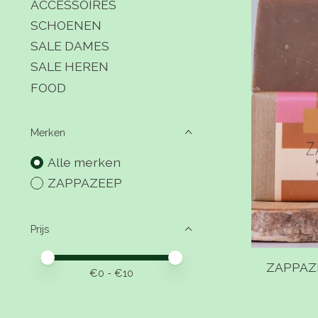
ACCESSOIRES
SCHOENEN
SALE DAMES
SALE HEREN
FOOD
Merken
Alle merken
ZAPPAZEEP
Prijs
Minimale prijswaarde
Price maximum value
ZAPPAZE
€
0
- €
10