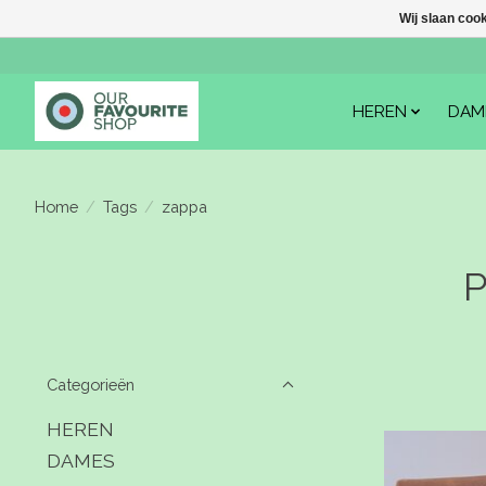
Wij slaan coo
HEREN
DAM
Home
/
Tags
/
zappa
P
Categorieën
HEREN
DAMES