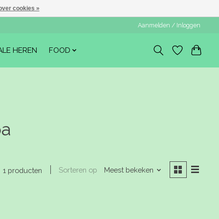
over cookies »
Aanmelden / Inloggen
ALE HEREN
FOOD
pa
Sorteren op
Meest bekeken
1 producten