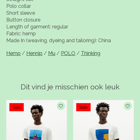
Polo collar
Short sleeve
Button closure
Length of garment: regular
Fabric: hemp
Made In (weaving, dyeing and tailoring): China
Hemp
/
Hennip
/
Mu
/
POLO
/
Thinking
Dit vind je misschien ook leuk
Items van productcarrousel
Sale
Sale