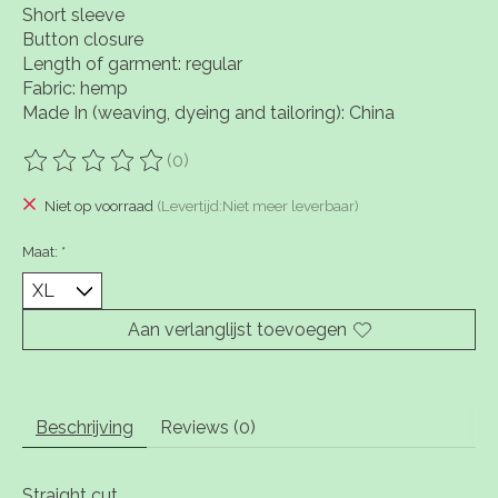
Short sleeve
Button closure
Length of garment: regular
Fabric: hemp
Made In (weaving, dyeing and tailoring): China
(0)
De beoordeling van dit product is
0
van de 5
Niet op voorraad
(Levertijd:Niet meer leverbaar)
Maat:
*
Aan verlanglijst toevoegen
Beschrijving
Reviews (0)
Straight cut