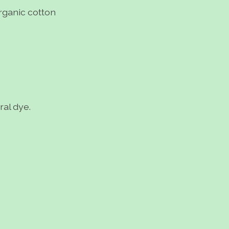
rganic cotton
ral dye.