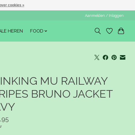
over cookies »
Aanmelden / Inloggen
ALE HEREN
FOOD
INKING MU RAILWAY
RIPES BRUNO JACKET
VY
,95
w