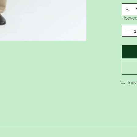
Hoevee
Toev