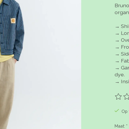
Bruno
organ
→ Shir
→ Lon
→ Over
→ Fro
→ Sid
→ Fab
→ Gar
dye.
→ Ins
De be
Op 
Maat:
*