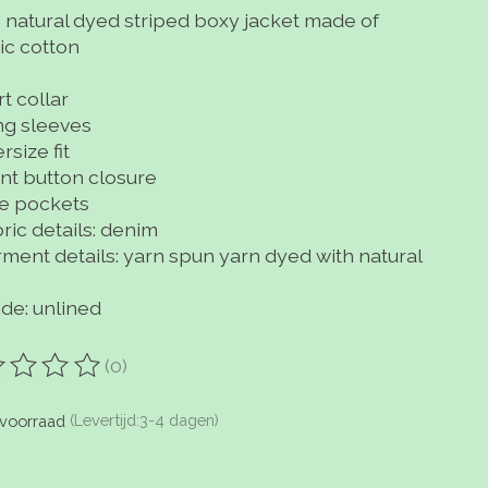
 natural dyed striped boxy jacket made of
ic cotton
t collar
g sleeves
size fit
nt button closure
e pockets
ric details: denim
ment details: yarn spun yarn dyed with natural
ide: unlined
(0)
oordeling van dit product is
0
van de 5
voorraad
(Levertijd:3-4 dagen)