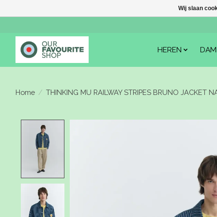
Wij slaan coo
HEREN
DAM
Home
/
THINKING MU RAILWAY STRIPES BRUNO JACKET N
Product image slideshow Items