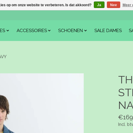
kies op om onze website te verbeteren. Is dat akkoord?
Ja
Nee
Meer 
ES
ACCESSOIRES
SCHOENEN
SALE DAMES
S
AVY
TH
ST
NA
€169
Incl. bt