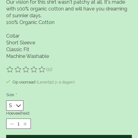
Our vision for this shirt wasn't patchy at all. It's made
with 100% organic cotton and will have you dreaming
of sunnier days.
100% Organic Cotton
Collar
Short Sleeve
Classic Fit
Machine Washable
(0)
De beoordeling van dit product is
0
van de 5
Op voorraad
(Levertijd:3-4 dagen)
Size:
*
Hoeveelheid: