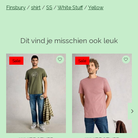
Finsbury
/
shirt
/
SS
/
White Stuff
/
Yellow
Dit vind je misschien ook leuk
Items van productcarrousel
Sale
Sale