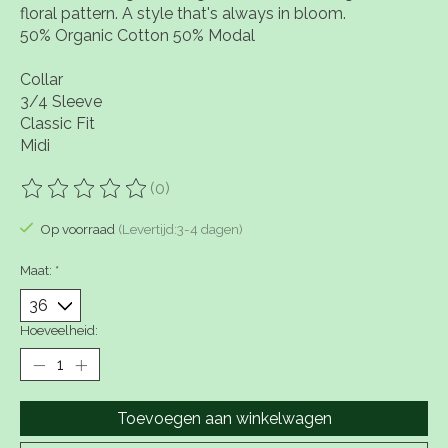
floral pattern. A style that's always in bloom.
50% Organic Cotton 50% Modal
Collar
3/4 Sleeve
Classic Fit
Midi
(0)
De beoordeling van dit product is
0
van de 5
Op voorraad
(Levertijd:3-4 dagen)
Maat:
*
Hoeveelheid:
Toevoegen aan winkelwagen