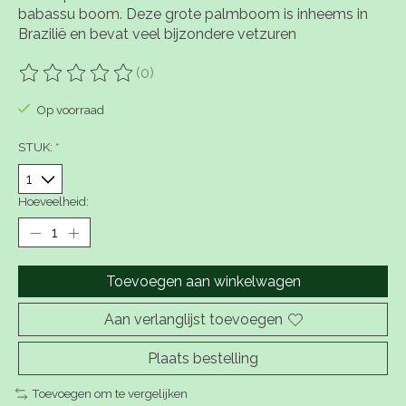
babassu boom. Deze grote palmboom is inheems in
Brazilië en bevat veel bijzondere vetzuren
(0)
De beoordeling van dit product is
0
van de 5
Op voorraad
STUK:
*
Hoeveelheid:
Toevoegen aan winkelwagen
Aan verlanglijst toevoegen
Plaats bestelling
Toevoegen om te vergelijken