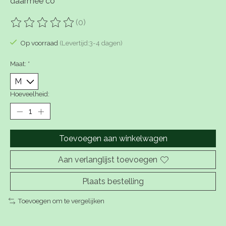
daarmee co
(0)
De beoordeling van dit product is
0
van de 5
Op voorraad
(Levertijd:3-4 dagen)
Maat:
*
Hoeveelheid:
Toevoegen aan winkelwagen
Aan verlanglijst toevoegen
Plaats bestelling
Toevoegen om te vergelijken