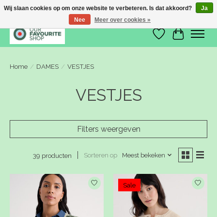
Wij slaan cookies op om onze website te verbeteren. Is dat akkoord?
Ja
Nee
Meer over cookies »
Verlanglijst
Winkelwa
Home
/
DAMES
/
VESTJES
VESTJES
Filters weergeven
Sorteren op
Meest bekeken
39 producten
Sale