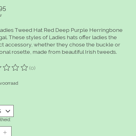
95
w
 Ladies Tweed Hat Red Deep Purple Herringbone
l. These styles of Ladies hats offer ladies the
ct accessory, whether they chose the buckle or
ional rosette, made from beautiful Irish tweeds.
(0)
oordeling van dit product is
0
van de 5
voorraad
lheid: