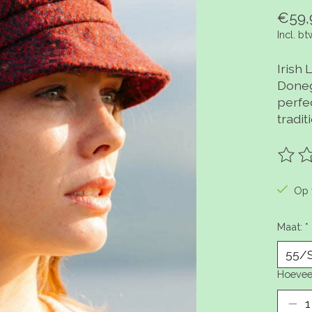
€59,
Incl. bt
Irish
Donega
perfe
tradit
De be
Op 
Maat:
*
Hoevee