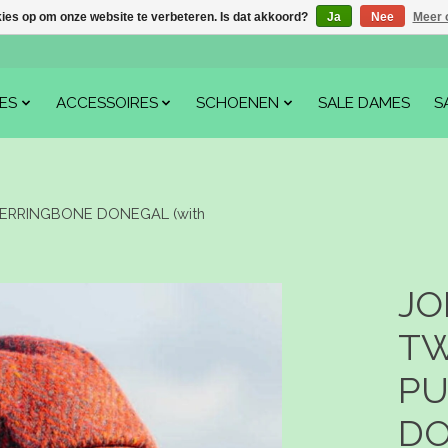
kies op om onze website te verbeteren. Is dat akkoord?
Ja
Nee
Meer 
ES
ACCESSOIRES
SCHOENEN
SALE DAMES
S
HERRINGBONE DONEGAL (with
JO
TW
PU
DO