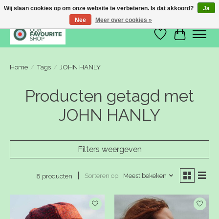
Wij slaan cookies op om onze website te verbeteren. Is dat akkoord?
Ja
Nee
Meer over cookies »
Verlanglijst
Winkelwa
Home
/
Tags
/
JOHN HANLY
Producten getagd met
JOHN HANLY
Filters weergeven
Sorteren op
Meest bekeken
8 producten