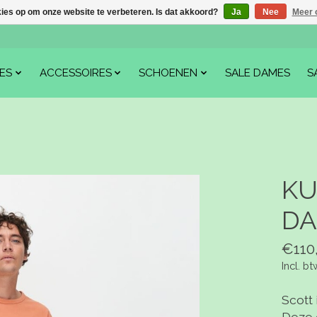
kies op om onze website te verbeteren. Is dat akkoord?
Ja
Nee
Meer 
ES
ACCESSOIRES
SCHOENEN
SALE DAMES
S
KU
DA
€110
Incl. bt
Scott 
Deze 