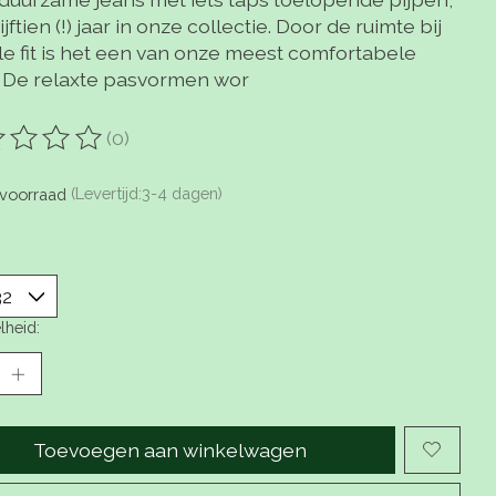
 vijftien (!) jaar in onze collectie. Door de ruimte bij
le fit is het een van onze meest comfortabele
. De relaxte pasvormen wor
(0)
oordeling van dit product is
0
van de 5
voorraad
(Levertijd:3-4 dagen)
*
lheid:
Toevoegen aan winkelwagen