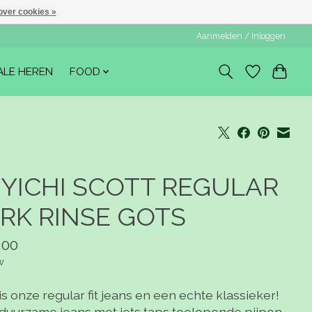
over cookies »
Aanmelden / Inloggen
ALE HEREN
FOOD
YICHI SCOTT REGULAR
RK RINSE GOTS
,00
w
is onze regular fit jeans en een echte klassieker!
duurzame jeans met iets taps toelopende pijpen,