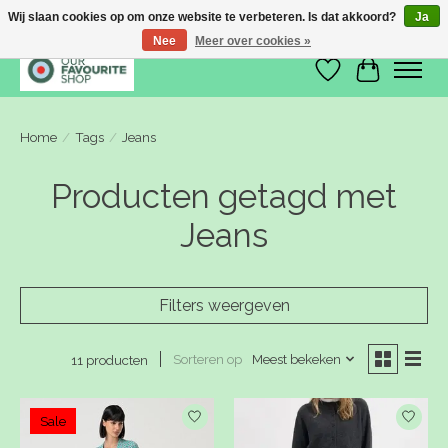
Wij slaan cookies op om onze website te verbeteren. Is dat akkoord?
Ja
Nee
Meer over cookies »
Verlanglijst
Winkelwa
Home
/
Tags
/
Jeans
Producten getagd met
Jeans
Filters weergeven
Sorteren op
Meest bekeken
11 producten
Sale