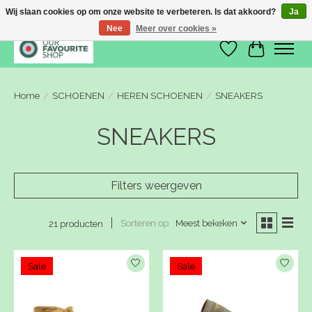
Wij slaan cookies op om onze website te verbeteren. Is dat akkoord?
Ja
Nee
Meer over cookies »
Verlanglijst
Winkelwa
Home
/
SCHOENEN
/
HEREN SCHOENEN
/
SNEAKERS
SNEAKERS
Filters weergeven
Sorteren op
Meest bekeken
21 producten
Sale
Sale