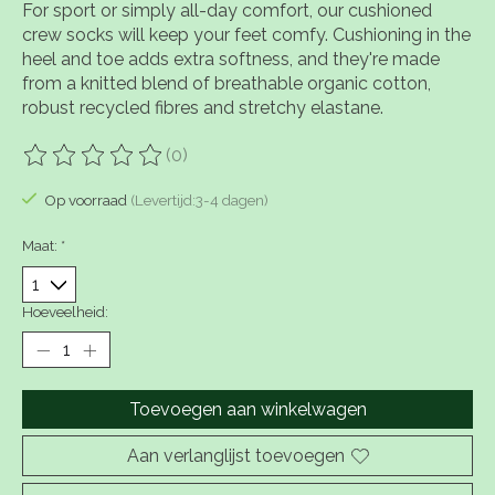
For sport or simply all-day comfort, our cushioned
crew socks will keep your feet comfy. Cushioning in the
heel and toe adds extra softness, and they're made
from a knitted blend of breathable organic cotton,
robust recycled fibres and stretchy elastane.
(0)
De beoordeling van dit product is
0
van de 5
Op voorraad
(Levertijd:3-4 dagen)
Maat:
*
Hoeveelheid:
Toevoegen aan winkelwagen
Aan verlanglijst toevoegen