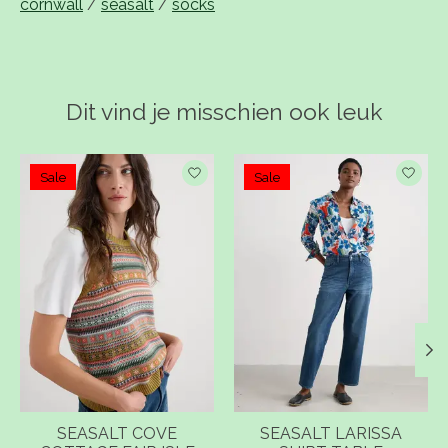
cornwall
/
seasalt
/
socks
Dit vind je misschien ook leuk
Items van productcarrousel
Sale
Sale
SEASALT COVE
SEASALT LARISSA