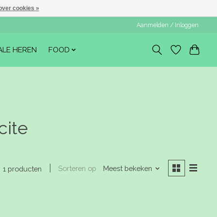
over cookies »
Aanmelden / Inloggen
ALE HEREN
FOOD
cite
Sorteren op
Meest bekeken
1 producten