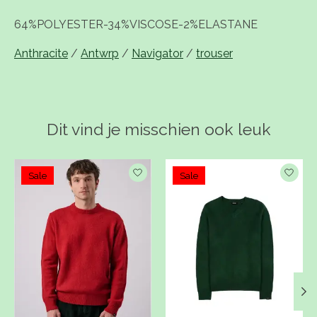
64%POLYESTER-34%VISCOSE-2%ELASTANE
Anthracite
/
Antwrp
/
Navigator
/
trouser
Dit vind je misschien ook leuk
Items van productcarrousel
Sale
Sale