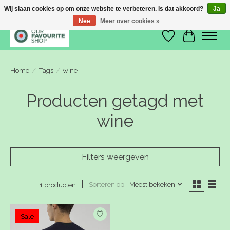
Wij slaan cookies op om onze website te verbeteren. Is dat akkoord?
Ja
Nee
Meer over cookies »
Verlanglijst
Winkelwa
Home
/
Tags
/
wine
Producten getagd met
wine
Filters weergeven
Sorteren op
Meest bekeken
1 producten
Sale