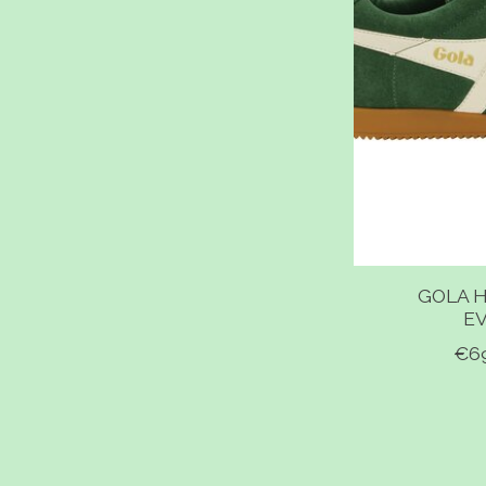
GOLA 
E
€6