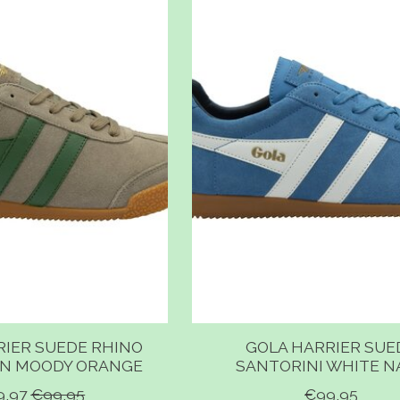
RIER SUEDE RHINO
GOLA HARRIER SUE
N MOODY ORANGE
SANTORINI WHITE N
9,97
€99,95
€99,95