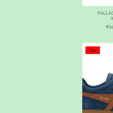
PALLA
€5
Sale